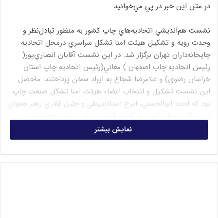
در متن اين خبر در پي مي‌خوانيد.
نشست هم‌انديشي اتحاديه‌هاي چاپ کشور به منظور تبادل‌نظر و
وحدت رويه و تشکيل هيئت امنا تشکل سراسري درمحل اتحاديه
چاپخانه‌داران تهران برگزار شد. در اين نشست آقايان انصاري‌پور‌(
رئيس اتحاديه چاپ اصفهان ) مغاني‌(رئيس اتحاديه چاپ استان
خراسان رضوي) و غلامرضا شجاع به ايراد سخن پرداختند. ماحصل
اين نشست تشکيل و انتخاب اعضاء هيئت امنا تشکل صنعت چاپ
بود که احمد ابوالحسني، ايرج استاد‌علينقي و جليل غفاري‌ رهبر بعنوان
نمايندگان استان تهران و آقايان انصاري پور ، مغاني محموديان و
شجاع بعنوان نمايندگان شهرستان انتخاب شدند. همچنين در اين
نمایش بیشتر
نشست مقرر گرديد تا ثبت نهايي اين تشکل هيچ تشکل، سربرگ و
مهر اعتبار نخواهد داشت.» در نگاه نخست از متن اين خبر مستفاد
مي‌شد که مي‌توان در نتيجه اين اقدام براي تشکيل يک تشکل واحد
کشوري اميدوار بود. اين همان بارقه‌اي از اميد بود که خبرنگار ما را بر
اين داشت در اين خصوص گزارشي تهيه کند. اما هنوز چند جمله از
اظهارات جليل غفاري رهبر که طرف گفتگوي خبرنگار ما بود نگذشته
بود که اين اميدواري کاملا فروکش کرد. به گفته جليل غفاري رهبر اين