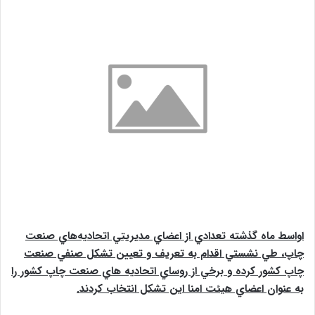
ا
ل
ب
ه
ا
ی
م
ی
ل
اواسط ماه گذشته تعدادي از اعضاي مديريتي اتحاديه‌هاي صنعت
چاپ، طي نشستي اقدام به تعريف و تعيين تشکل صنفي صنعت
چاپ کشور کرده و برخي از روساي اتحاديه هاي صنعت چاپ کشور را
به عنوان اعضاي هيئت امنا اين تشکل انتخاب کردند.