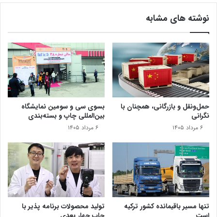
م
ی
نوشته های مشابه
ل
خ
و
د
ر
ا
و
ا
حمل‌ونقل و بازرگانی، همچنان با
بسوی سی و سومین نمایشگاه
ر
نگرانی
بین‌المللی چاپ و بسته‌بندی
د
۶ مرداد ۱۴۰۵
۶ مرداد ۱۴۰۵
ک
ن
ی
د
تنها مسیر باقیمانده کشور ترکیه
تولید محصولات برنامه پذیر با
است
چاپ چهار بعدی