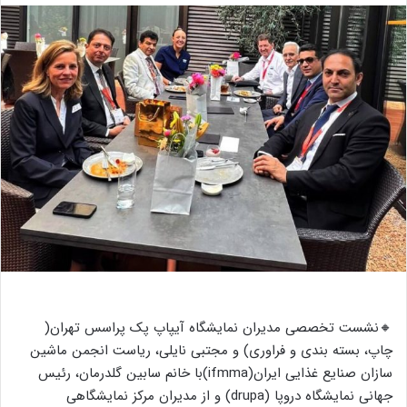
ا
ل
ب
ه
ا
ی
م
ی
ل
🔸نشست تخصصی مدیران نمایشگاه آیپاپ پک پراسس تهران(
چاپ، بسته بندی و فراوری) و مجتبی نایلی، ریاست انجمن ماشین
سازان صنایع غذایی ایران(ifmma)با خانم سابین گلدرمان، رئیس
جهانی نمایشگاه دروپا (drupa) و از مدیران مرکز نمایشگاهی