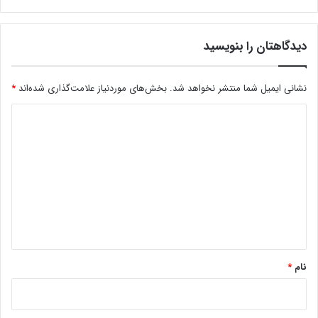
بسته‌بندی
را در اینجا مشاهده کنید!
دیدگاهتان را بنویسید
نشانی ایمیل شما منتشر نخواهد شد.
بخش‌های موردنیاز علامت‌گذاری شده‌اند
*
د
برای
خرید و فروش ماشین‌آلات، تجهیزات و مواد
مصرفی
کلیک کنید!
ی
د
گ
ا
ماهنامه صنعت چاپ 449
ه
*
کپی لینک
نام
*