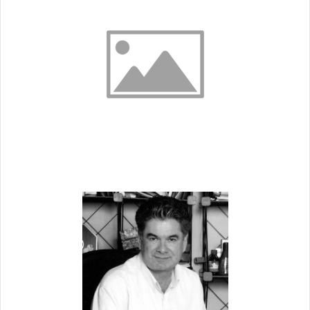
ب
ه
ا
ی
م
ی
ل