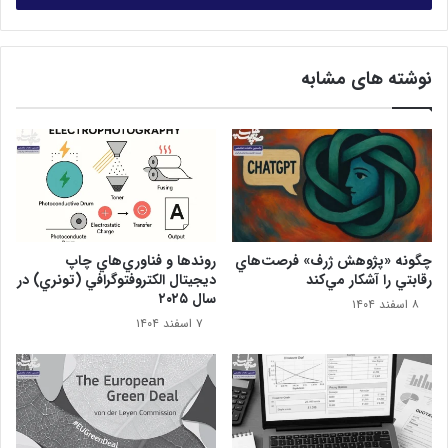
وارد
حضور در نمایشگاه می‌گوید: «بعضی شرکت‌ها به خاطر مشکلات
کنید
انتقال ارز و نیز محدودیت‌های حمل و نقل به خاطر کرونا،
دستگاه و مواد مصرفی برای ارائه ندارند. بعضی به خاطر مقررات
نوشته های مشابه
بانک مرکزی و گمرک، کالاهایشان ترخیص نشده و عده‌ای نیز با
استناد به شرایط کرونا، از حضور در مکان‌های عمومی اجتناب
می‌کنند. خلاصه، خیلی از مشکلات به مسأله کرونا برمی‌گردد.
به‌هرحال شرایط اقتصادی هم که اصلاً تعریفی ندارد. بنابراین
جای تعجب نیست که تعداد شرکت‌کنندگان کم باشد. ولی
امیدواریم، کیفیت ارائه محصولات و سطح فناوری‌ها قابل قبول
باشد.
چگونه «پژوهش ژرف» فرصت‌هاي
روندها و فناوري‌هاي چاپ
رقابتي را آشکار مي‌کند
ديجيتال الکتروفتوگرافي (تونري) در
سال ۲۰۲۵
۸ اسفند ۱۴۰۴
۷ اسفند ۱۴۰۴