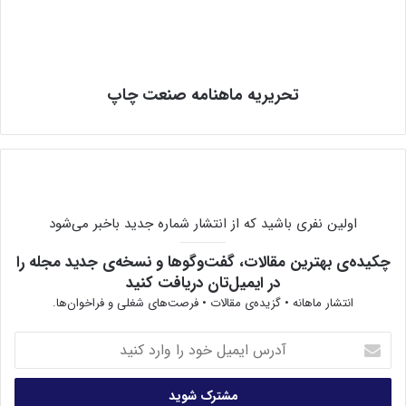
صنعت چاپ می‌گوید: «امسال همه مردد بودند که این
نمایشگاه برگزار می‌شود یا نه. به هر حال ما با اولین نشانه‌های
مثبتی که از ستاد مبارزه با کرونا دریافت کردیم، بنا را بر این
گذاشتیم که این نمایشگاه، حتی اگر منحصر به یک سالن باشد،
تحریریه ماهنامه صنعت چاپ
برگزار شود.» او این امیدواری را با این اشتیاق همراه می‌کند که
حتی با تعداد شرکت‌کنندگان کمتر، امیدواریم که از تنوع کافی
برخوردار باشد، یعنی از فروشندگان دستگاه‌های چاپگر لارج
فرمت تا مواد مصرفی و جوهر و تا نشر رومیزی و خدمات پس
از چاپ دیجیتال در این نمایشگاه حضور داشته باشند.»
وی در پاسخ به این پرسش که چه شرکت‌هایی زودتر پیشقدم
اولین نفری باشید که از انتشار شماره جدید باخبر می‌شود
شدند، نام این شرکت‌ها را به یاد می‌آورد:
«سوپرواید پرشیا، پیوند بدیع، اسمارت کالر، نوین تصویر
چکیده‌ی بهترین مقالات، گفت‌وگوها و نسخه‌ی جدید مجله را
در ایمیل‌تان دریافت کنید
ایرانیان، رایا شقایق آسیا، ساین رایانه ساینا، سایا تجارت
انتشار ماهانه • گزیده‌ی مقالات • فرصت‌های شغلی و فراخوان‌ها.
ایرانیان، سما، شالچیان، شرکت آرمان باستان(پیک فراز) و …
گفتنی است که هنوز هم ثبت نام ادامه دارد. الان سالن تهران
آدرس
در مجموعه نمایشگاهی بوستان گفتگو تقریباً پُر شده و شاید
ایمیل
سالن دیگری هم به این نمایشگاه اختصاص یابد.»
خود
را
ذکایی سپس به مشکلات برخی شرکت‌ها در آماده شدن برای