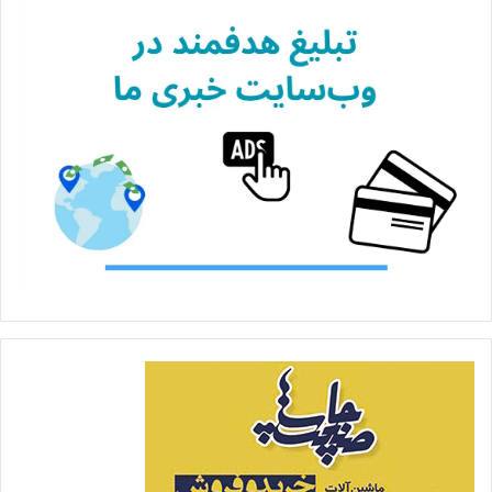
۸ دوره برگزاری این نمایشگاه در منطقه تا حدی شناخته شده
است. اما می‌دانید که ما تولید دستگاه و مواد مصرفی محدودی
در شاخه چاپ دیجیتال داریم و بیشتر نمایندگی محصولات
خارجی در نمایشگاه حضور می‌یابند، همچنین به خاطر
محدودیت‌های ارزی و تجاری، با محدودیت‌هایی روبرو هستیم،
بنابراین همسایه‌ها در کشور خودشان راحت‌تر به آن محصولات
دسترسی دارند. اما مزیت این نمایشگاه برای آنها از نظر
شناخت مراکز خدمات چاپ دیجیتال هم کم نیست.»
ذکایی در پایان اظهار امیدواری می‌کند علاوه بر بازدیدکنندگان
تهرانی، به‌ویژه در روزهای تعطیل، شمار قابل توجهی از
بازدیدکنندگان شهرستانی از نمایشگاه بازدید کنند و شاهد
دستاورد تجاری معینی برای غرفه‌داران باشیم.
برای
خرید و فروش ماشین‌آلات، تجهیزات و مواد
مصرفی
کلیک کنید!