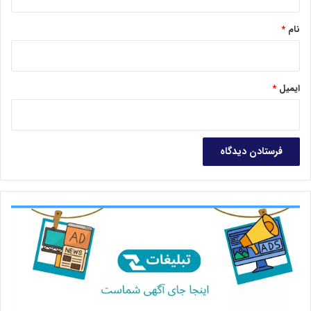
*
ما ابلاغ شده که بخشی از آنها در این شرایط بسیار پرهزینه‌اند.
مثلاً کف سالن‌ها به جای موکت باید از کف‌پوش استفاده کنیم.
نام
*
عرض راهروها باید زیاد باشد که امکان رعایت فاصله اجتماعی را
داشته باشیم. غرفه‌داران باید یک متر از مرز غرفه و راهرو عقب‌تر
بایستند. همه غرفه‌داران و همه بازدیدکنندگان، در تمام مدت
ایمیل
*
ملزم به استفاده از ماسک هستند.»
وی در ادامه اضافه می‌کند که علیرغم اختصاص فضاهای عمومی
بیشتر و هزینه‌های بالای برگزاری، تعرفه اجاره غرفه نسبت به
دوره گذشته تغییر نکرده است.
ذکایی در پاسخ به پرسشی درباره جلب بازدیدکنندگان از
کشورهای همسایه می‌گوید: «راستش فعالیت خاصی در این
دوره نداشته‌ایم مگر کسانی که از دوره‌های قبل ما را می‌شناختند
و حالا در اطلاع‌رسانی‌ها باخبر می‌شوند. البته در دوره‌های قبلی
شماری از دست‌اندرکاران چاپ دیجیتال از کشورهای عراق و
افغانستان و بعضی همسایه‌ها و حتی چینی‌ها از نمایشگاه چاپ
دیجیتال بازدید می‌کردند. یکی از چینی‌های فعال در زمینه
تجارت ماشین‌آلات و مواد مصرفی چاپ دیجیتال را دیدم که
اطلاعات دقیقی درباره این نمایشگاه داشت. خوشبختانه پس از