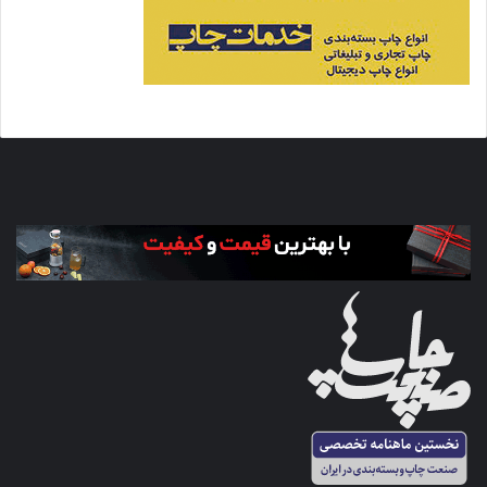
صنعتي شما وقتي مي‌خواهيد سرمايه‌گذاري کنيد، پيش از آن بازار را
رصد مي‌کنيد. امکان‌سنجي کرده و بعد از آن سرمايه‌گذاري مي‌کنيد.
حالا اينکه چاپخانه‌داران ما صنعتي نيستند و اين مشکل ديگري است
و شايد نتوان اسم چاپخانه‌هاي ما را واحد صنعتي ناميد». وي با بيان
اين مطلب در خصوص راهکارهاي ارزيابي و رصد بازار، به منظور
انجام سرمايه‌گذاري ايده‌آل، تاکيد مي‌کند: «در وزارت ارشاد شايد
نگويند چه ماشيني وارد شده. ولي مي‌دانند مثلا در حوزه ليبل چه
مقدار ماشين وارد شده. از اين طريق مي‌توان رصدي از اوضاع بازار
داشت و با توجه به آن سرمايه‌گذاري کرد.»
کوير اطلاعات
بنابر بر اظهارنظر‌هاي صورت گرفته مي‌بايست در نظر داشت
ارزيابي‌هايي که اين کارشناس صنعت چاپ به آن اشاره مي‌کند منوط
به وجود آمار دقيق از سرمايه‌گذاري‌هاي صورت گرفته در وزارت ارشاد
به عنوان متولي صدور مجوز واردات و خريد ماشين‌آلات چاپ است.
پس يحتمل اينجا مساله متوجه وزارت ارشاد مي‌شود و اينکه آيا اين
آمار در وزارت ارشاد وجود ندارد يا بيان نمي‌شود.