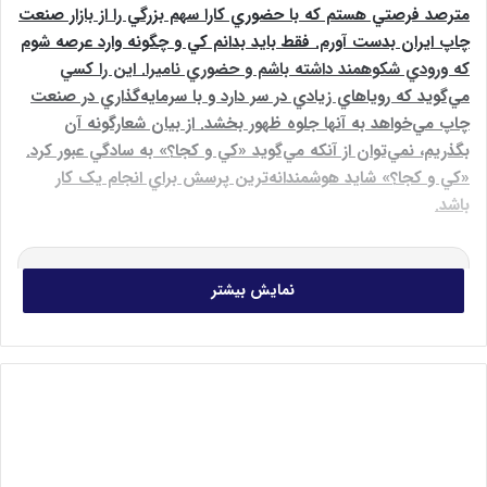
مترصد فرصتي هستم که با حضوري کارا سهم بزرگي را از بازار صنعت
چاپ ايران بدست آورم. فقط بايد بدانم کي و چگونه وارد عرصه شوم
که ورودي شکوهمند داشته باشم و حضوري ناميرا. اين را کسي
مي‌گويد که روياهاي زيادي در سر دارد و با سرمايه‌گذاري در صنعت
چاپ مي‌خواهد به آنها جلوه ظهور بخشد. از بيان شعارگونه آن
بگذريم، نمي‌توان از آنکه مي‌گويد «کي و کجا؟» به سادگي عبور کرد.
«کي و کجا؟» شايد هوشمندانه‌ترين پرسش براي انجام يک کار
باشد.
نمایش بیشتر
آگهی‌های
استخدام و کاریابی در صنعت چاپ و
بسته‌بندی
را در اینجا مشاهده کنید!
اخيرا سرمايه‌گذاري در حوزه نرووب رو به افزايش نهاده و اين را
مي‌توان از ظهور چشمگير خريداران ماشين‌آلات چاپ ليبل به وضوح