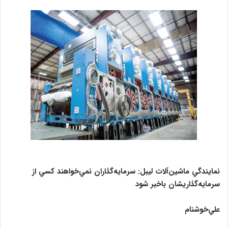
س
ا
ل
ب
ه
ا
ی
م
ی
ل
نمايندگي ماشين‌آلات ليبل: سرمايه‌گذاران نمي‌خواهند کسي از
سرمايه‌‌گذاريشان باخبر شود
علي‌خوشنام