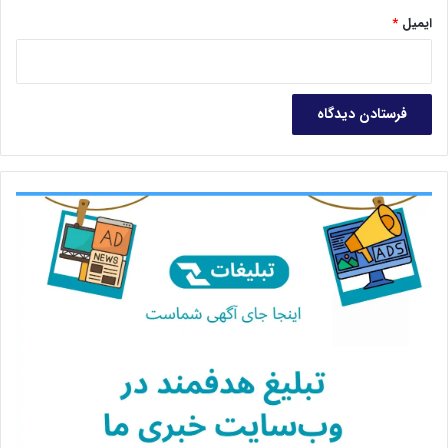
مشکل مواجه شوند ممکن است به اعتبارشان خدشه‌اي وارد شود.
ایمیل
*
مسئله ديگر اين است که به هر حال رقبا نبايد از چند و چون کار يک
شرکت سر در بياورند.»
پس از شنيدن اظهارنظر‌هاي مدير نمايندگي فروش ماشين‌آلات ليبل
نيلپيتر اين اظهارات را با يک کارشناس چاپ در ميا‌ن مي‌گذاريم و
ديدگاه کارشناسي در خصوص اين نقطه نظرات را جويا مي‌شويم.
سيامک دري کارشناس مسائل صنعت چاپ پيش از بيان اظهاراتش،
در خصوص صحت استناد به بيان نمايندگي‌ها در خصوص
سرمايه‌گذاري، مي‌گويد: «نمايندگي‌ها تا مرحله انعقاد قرارداد و
پيش‌فاکتور، پيش مي‌روند ولي اين‌ها هيچکدام دليل بر خريدن
ماشين نيست. پس اگر بگويند فلان ماشين خريداري شده، صددرصد
نيست.» دري که تا حدودي با نظر مديرعامل شرکت همتا در خصوص
آنچه به زعم منتقدان پنهانکاري عنوان مي‌شود موافق است، براي
خريدار اين حق را قائل مي‌شود که سرمايه‌گذاريش را تحت عنوان
اسرار تجاري فاش نکند. وي اين اقدام را جزو مسائل ضروري يک
چاپخانه مي‌داند. اين کارشناس صنعت چاپ با طرح اين پرسش که
چرا ديگران بايد بدانند چاپخانه‌دار چه ماشيني را خريداري کرده