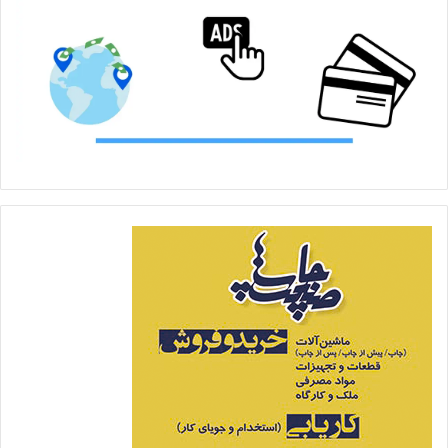
است؟، تصريح مي‌کند: «همه جاي دنيا اينگونه است. اين را نمي‌توان
پنهان‌کاري دانست. اين سياست تجاري هر کسي است که نمي‌خواهد
سرمايه‌گذاريش فاش شود. من نوعي به عنوان يک سرمايه‌گذار
نمي‌خواهم رقيبم بداند چاپخانه‌ام را به چه چيزي مجهز مي‌کنم. اين
حق طبيعي من است». از وي مي‌پرسيم آيا اينکه ديگران بدانند يک
چاپخانه‌دار در چه عرصه‌اي سرمايه‌گذاري کرده، آيا باعث نمي‌شود که
ديگران با خود بگويند: «از آنجايي که ايشان در زمينه خاصي
سرمايه‌گذاري کرده، ما در حوزه ديگري سرمايه‌گذاري کنيم.» و بدين
سان به جاي سرمايه‌گذاري‌هاي تکراري و اشباع حوزه‌اي از صنعت
چاپ که معمولا از غفلت و عدم اطلاع از نوع سرمايه‌گذاري رقبا حاصل
مي‌شود، در حوزه‌اي که جاي سرمايه‌گذاري دارد، سرمايه‌گذارند؟ وي در
پاسخ مي گويد: «من نوعي به عنوان سرمايه‌گذار دوست ندارم رقيبم
بداند در کجا سرمايه‌گذاري کرده‌ام» و در اين باره تشريح مي‌کند:«
بايد در نظر داشته باشيم که صنعت چاپ از ديگر صنايع مستثني
نيست. در صنايع پلاستيک اين همه ماشين تزريق پلاستيک وارد
مي‌شود. چطور است که نمي‌گوييم در صنعت پلاستيک چرا اينقدر
ماشين تزريق پلاستيک وارد مي‌شود که همه بيکار شوند. از نظر